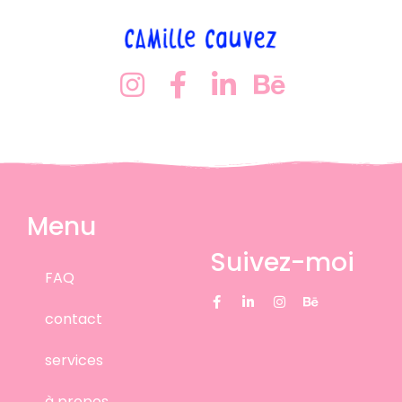
Menu
Suivez-moi
FAQ
contact
services
à propos