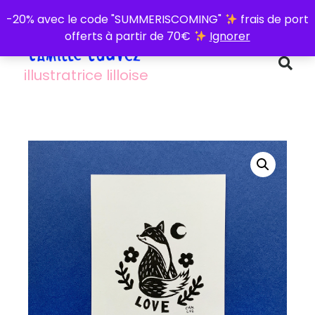
-20% avec le code "SUMMERISCOMING"
frais de port
offerts à partir de 70€
Ignorer
illustratrice lilloise