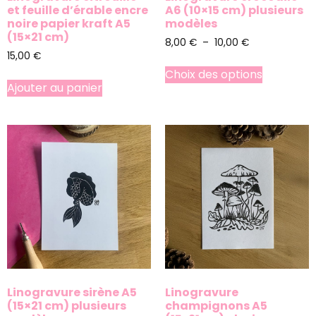
et feuille d’érable encre
A6 (10×15 cm) plusieurs
noire papier kraft A5
modèles
(15×21 cm)
8,00
€
–
10,00
€
15,00
€
Choix des options
Ajouter au panier
Linogravure sirène A5
Linogravure
(15×21 cm) plusieurs
champignons A5