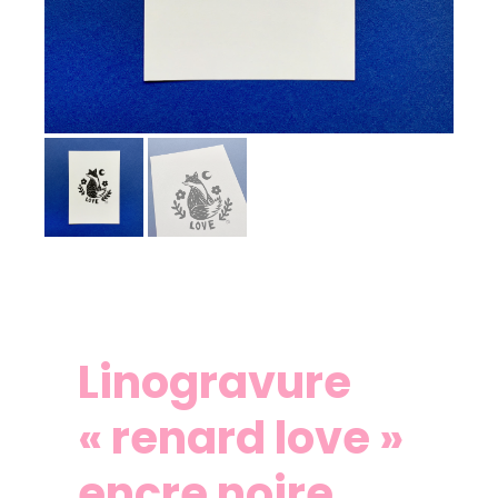
Linogravure
« renard love »
encre noire